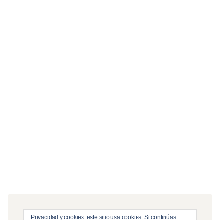
« May
Jul »
Servicios
Edición, infografía & postproducción
Producción Audiovisual
Streaming y Emisiones en Directo
Privacidad y cookies: este sitio usa cookies. Si continúas