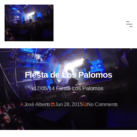
Skip
to
content
Fiesta de Los Palomos
17/05/14 Fiesta Los Palomos
José Alberto
Jun 28, 2015
No Comments