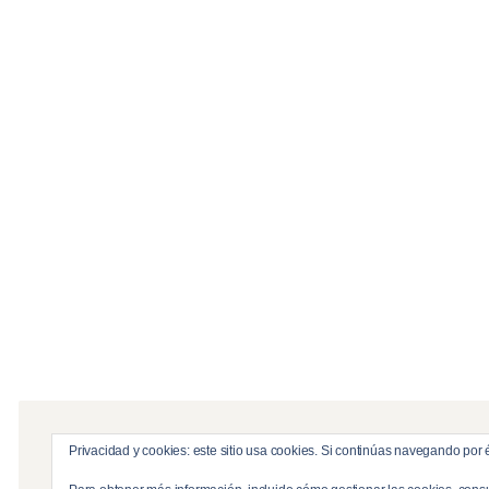
Privacidad y cookies: este sitio usa cookies. Si continúas navegando por é
© Copyright 2026
DynamicLayers
. All Rights R