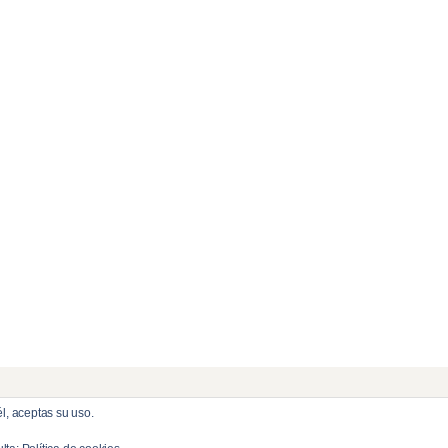
l, aceptas su uso.
eserved.