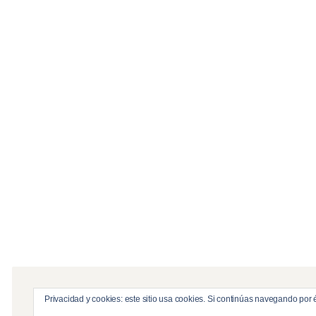
Privacidad y cookies: este sitio usa cookies. Si continúas navegando por é
© Copyright 2026
DynamicLayers
. All Rights R