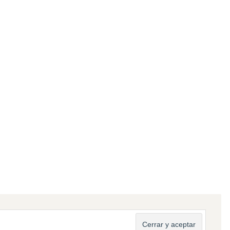
Servicios
Edición, infografía & postproducción
Producción Audiovisual
Streaming y Emisiones en Directo