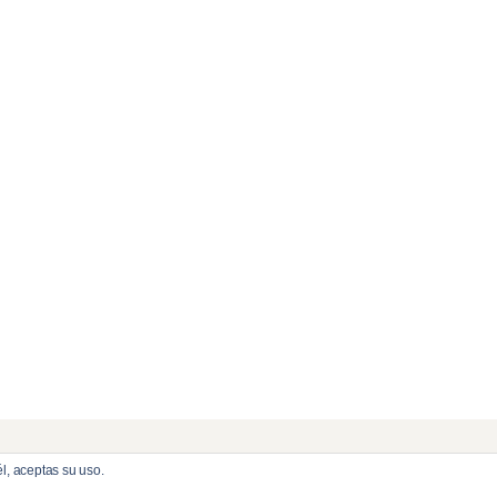
l, aceptas su uso.
eserved.