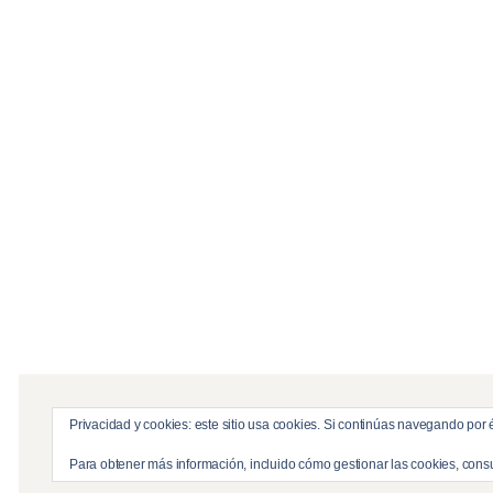
Privacidad y cookies: este sitio usa cookies. Si continúas navegando por é
© Copyright 2026
DynamicLayers
. All Rights R
Para obtener más información, incluido cómo gestionar las cookies, cons