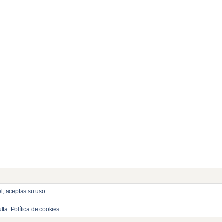
l, aceptas su uso.
eserved.
ulta:
Política de cookies