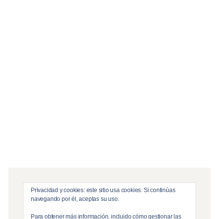
Servicios
Edición, infografía & postproducción
Producción Audiovisual
Streaming y Emisiones en Directo
Privacidad y cookies: este sitio usa cookies. Si continúas
navegando por él, aceptas su uso.
Para obtener más información, incluido cómo gestionar las