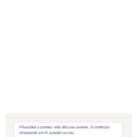
« Sep
Nov »
Servicios
Edición, infografía & postproducción
Producción Audiovisual
Streaming y Emisiones en Directo
Privacidad y cookies: este sitio usa cookies. Si continúas
navegando por él, aceptas su uso.